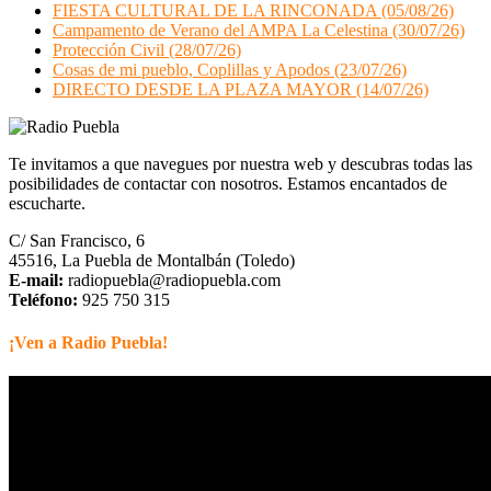
FIESTA CULTURAL DE LA RINCONADA (05/08/26)
Campamento de Verano del AMPA La Celestina (30/07/26)
Protección Civil (28/07/26)
Cosas de mi pueblo, Coplillas y Apodos (23/07/26)
DIRECTO DESDE LA PLAZA MAYOR (14/07/26)
Te invitamos a que navegues por nuestra web y descubras todas las
posibilidades de contactar con nosotros. Estamos encantados de
escucharte.
C/ San Francisco, 6
45516, La Puebla de Montalbán (Toledo)
E-mail:
radiopuebla@radiopuebla.com
Teléfono:
925 750 315
¡Ven a Radio Puebla!