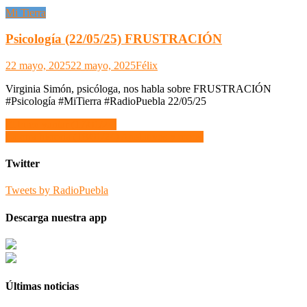
Mi Tierra
Psicología (22/05/25) FRUSTRACIÓN
22 mayo, 2025
22 mayo, 2025
Félix
Virginia Simón, psicóloga, nos habla sobre FRUSTRACIÓN
#Psicología #MiTierra #RadioPuebla 22/05/25
Navegación
El buen yantar (17/01/24)
La otra historia (18/01/24) Apelativos y motes
de
entradas
Twitter
Tweets by RadioPuebla
Descarga nuestra app
Últimas noticias