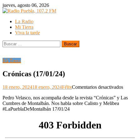
Skip
jueves, agosto 06, 2026
to
content
La Radio
Mi Tierra
Viva la tarde
Buscar:
Mi Tierra
Crónicas (17/01/24)
en
18 enero, 2024
18 enero, 2024
Félix
Comentarios desactivados
Crónica
Pedro Velasco, nos acompaña desde la revista “Crónicas” y Las
(17/01/2
Cumbres de Montalbán. Nos habla sobre Calisto y Melibea
#LaPueblaDeMontalbán 17/01/24