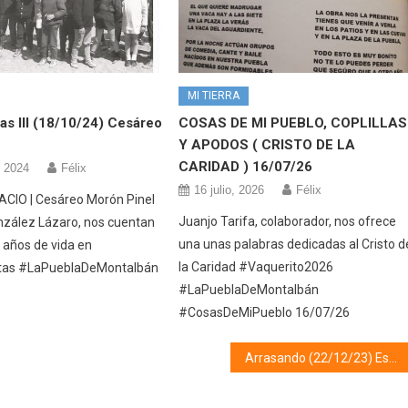
MI TIERRA
as III (18/10/24) Cesáreo
COSAS DE MI PUEBLO, COPLILLAS
Y APODOS ( CRISTO DE LA
CARIDAD ) 16/07/26
, 2024
Félix
16 julio, 2026
Félix
CIO | Cesáreo Morón Pinel
Juanjo Tarifa, colaborador, nos ofrece
nzález Lázaro, nos cuentan
una unas palabras dedicadas al Cristo d
 años de vida en
la Caridad #Vaquerito2026
tas #LaPueblaDeMontalbán
#LaPueblaDeMontalbán
#CosasDeMiPueblo 16/07/26
Arrasando (22/12/23) Especial Navidad