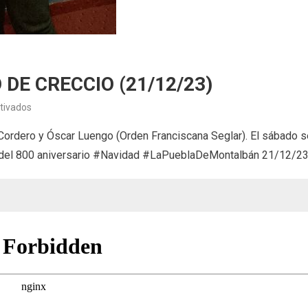
DE CRECCIO (21/12/23)
en
tivados
RECREACIÓN
Cordero y Óscar Luengo (Orden Franciscana Seglar). El sábado s
DEL
 del 800 aniversario #Navidad #LaPueblaDeMontalbán 21/12/2
MISTERIO
DE
CRECCIO
(21/12/23)