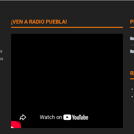
¡VEN A RADIO PUEBLA!
P
as
os
R