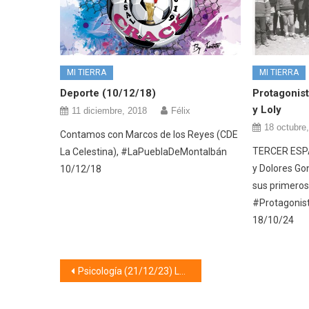
MI TIERRA
MI TIERRA
Deporte (10/12/18)
Protagonist
y Loly
11 diciembre, 2018
Félix
18 octubre
Contamos con Marcos de los Reyes (CDE
TERCER ESPA
La Celestina), #LaPueblaDeMontalbán
y Dolores Go
10/12/18
sus primeros
#Protagonis
18/10/24
Navegación
Psicología (21/12/23) LOS VALORES Y LA NAVIDAD CON NIÑOS
de