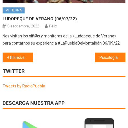
MI TIERRA
LUDOPEQUE DE VERANO (06/07/22)
6 septiembre, 2022
Félix
Nos visitan los niñ@s y monitoras de la «Ludopeque de Verano»
para contarnos su experiencia #LaPueblaDeMontalbán 06/09/22
Navegación
III Encuentro Flamenco Zambra de Montalbán (15/11/23)
Psicología (16/11/23)
de
TWITTER
entradas
Tweets by RadioPuebla
DESCARGA NUESTRA APP