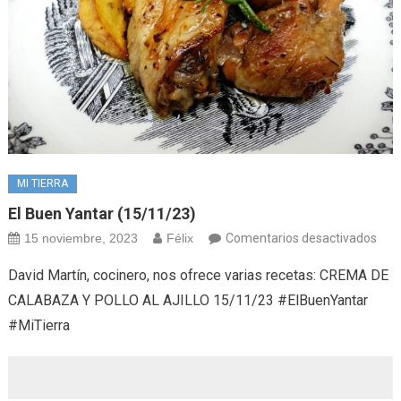
MI TIERRA
El Buen Yantar (15/11/23)
en
15 noviembre, 2023
Félix
Comentarios desactivados
El
David Martín, cocinero, nos ofrece varias recetas: CREMA DE
bue
CALABAZA Y POLLO AL AJILLO 15/11/23 #ElBuenYantar
yant
#MiTierra
(15/