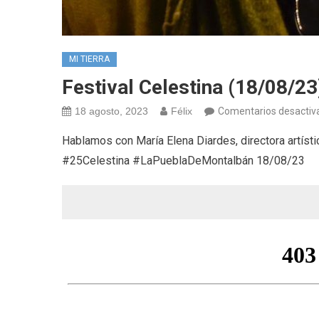
MI TIERRA
Festival Celestina (18/08/23
18 agosto, 2023
Félix
Comentarios desactiv
Hablamos con María Elena Diardes, directora artístic
#25Celestina #LaPueblaDeMontalbán 18/08/23