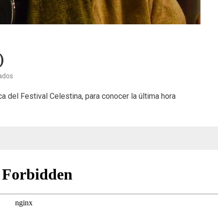
)
en
ados
Festival
a del Festival Celestina, para conocer la última hora
Celestina
(18/08/23)