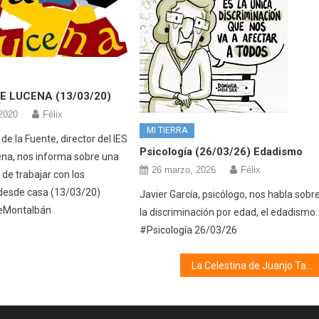
E LUCENA (13/03/20)
2020
Félix
MI TIERRA
e la Fuente, director del IES
Psicología (26/03/26) Edadismo
na, nos informa sobre una
26 marzo, 2026
Félix
de trabajar con los
desde casa (13/03/20)
Javier García, psicólogo, nos habla sobr
eMontalbán
la discriminación por edad, el edadismo.
#Psicología 26/03/26
La Celestina de Juanjo Tarifa (18/08/23)