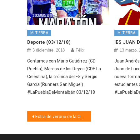
MI TIERRA
MI TIERRA
Deporte (03/12/18)
IES JUAN D
3 diciembre, 2018
Félix
13 marzo, 
Contamos con Mario Gutiérrez (CD
Juan Andrés d
Puebla), Marcos de los Reyes (CDE La
Juan de Luce
Celestina), la crónica del FS y Sergio
nueva forma 
García (Runners San Miguel)
estudiantes 
#LaPueblaDeMontalbán 03/12/18
#LaPueblaD
Navegación
Extra de verano de la ONCE (16/08/23)
de