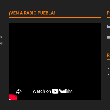
¡VEN A RADIO PUEBLA!
P
as
os
R