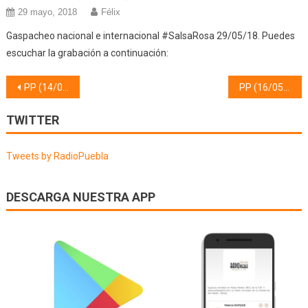
29 mayo, 2018
Félix
Gaspacheo nacional e internacional #SalsaRosa 29/05/18. Puedes
escuchar la grabación a continuación:
Navegación
PP (14/05/23)
PP (16/05/23)
de
TWITTER
entradas
Tweets by RadioPuebla
DESCARGA NUESTRA APP