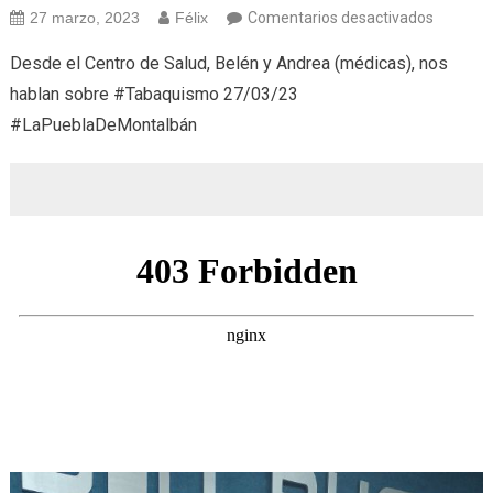
en
27 marzo, 2023
Félix
Comentarios desactivados
Saludab
Desde el Centro de Salud, Belén y Andrea (médicas), nos
(27/03/
hablan sobre #Tabaquismo 27/03/23
Tabaqu
#LaPueblaDeMontalbán