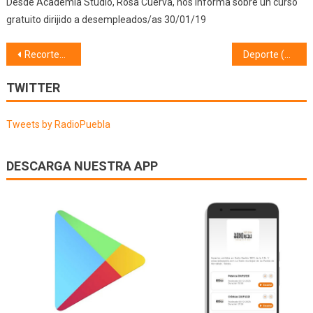
Desde Academia Studio, Rosa Cuerva, nos informa sobre un curso
gratuito dirijido a desempleados/as 30/01/19
Navegación
Recortes de prensa (24/03/23)
Deporte (27/03/23)
de
TWITTER
entradas
Tweets by RadioPuebla
DESCARGA NUESTRA APP