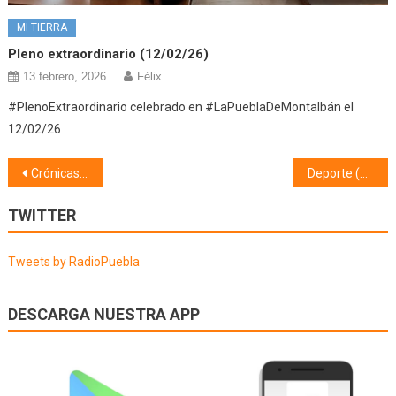
MI TIERRA
Pleno extraordinario (12/02/26)
13 febrero, 2026
Félix
#PlenoExtraordinario celebrado en #LaPueblaDeMontalbán el
12/02/26
Navegación
Crónicas (15/03/23)
Deporte (20/03/23)
de
TWITTER
entradas
Tweets by RadioPuebla
DESCARGA NUESTRA APP