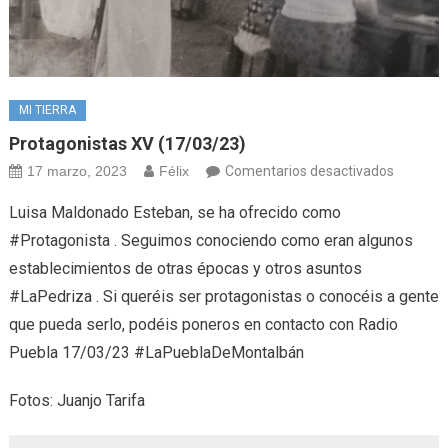
MI TIERRA
Protagonistas XV (17/03/23)
en
17 marzo, 2023
Félix
Comentarios desactivados
Protagon
Luisa Maldonado Esteban, se ha ofrecido como
XV
#Protagonista . Seguimos conociendo como eran algunos
(17/03/
establecimientos de otras épocas y otros asuntos
#LaPedriza . Si queréis ser protagonistas o conocéis a gente
que pueda serlo, podéis poneros en contacto con Radio
Puebla 17/03/23 #LaPueblaDeMontalbán
Fotos: Juanjo Tarifa