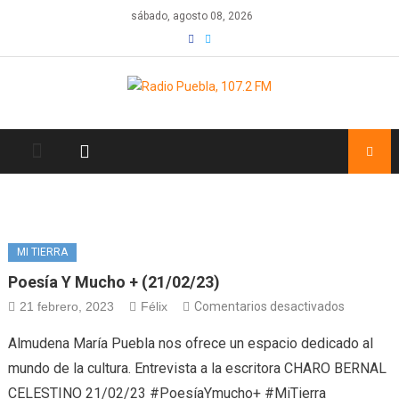
Skip
sábado, agosto 08, 2026
to
content
MI TIERRA
Poesía Y Mucho + (21/02/23)
en
21 febrero, 2023
Félix
Comentarios desactivados
Poesía
Almudena María Puebla nos ofrece un espacio dedicado al
y
mundo de la cultura. Entrevista a la escritora CHARO BERNAL
mucho
CELESTINO 21/02/23 #PoesíaYmucho+ #MiTierra
+