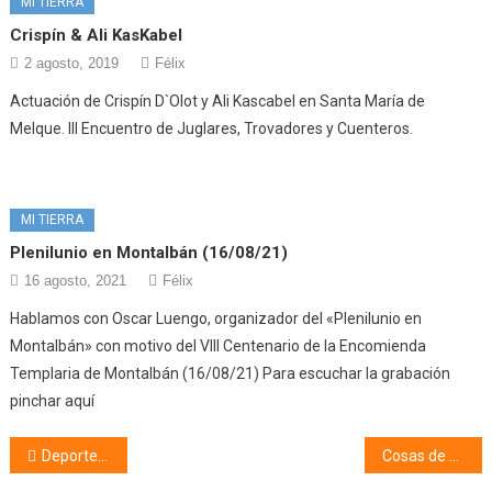
MI TIERRA
Crispín & Ali KasKabel
2 agosto, 2019
Félix
Actuación de Crispín D`Olot y Ali Kascabel en Santa María de
Melque. III Encuentro de Juglares, Trovadores y Cuenteros.
MI TIERRA
Plenilunio en Montalbán (16/08/21)
16 agosto, 2021
Félix
Hablamos con Oscar Luengo, organizador del «Plenilunio en
Montalbán» con motivo del VIII Centenario de la Encomienda
Templaria de Montalbán (16/08/21) Para escuchar la grabación
pinchar aquí
Navegación
Deporte (20/02/23)
Cosas de mi pueblo, coplillas y apodos (21/02/23)