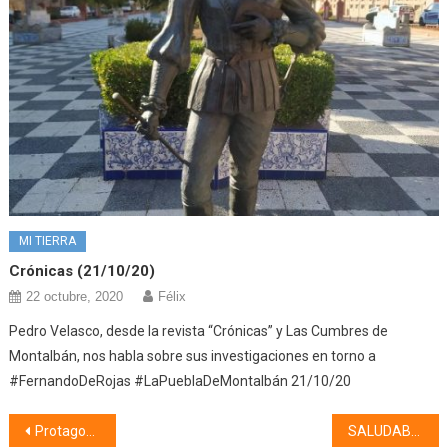
MI TIERRA
Crónicas (21/10/20)
22 octubre, 2020
Félix
Pedro Velasco, desde la revista “Crónicas” y Las Cumbres de
Montalbán, nos habla sobre sus investigaciones en torno a
#FernandoDeRojas #LaPueblaDeMontalbán 21/10/20
Navegación
Protagonistas XI (10/02/23)
SALUDABLE (13/02/23) RESFRIADOS