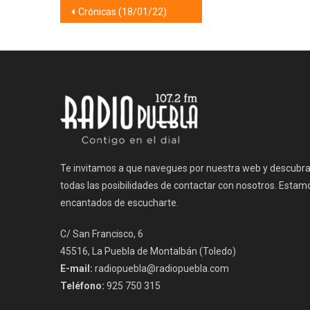
Navegación
Crónicas (18/01/22)
de
entradas
Te invitamos a que navegues por nuestra web y descubr
todas las posibilidades de contactar con nosotros. Estam
encantados de escucharte.
C/ San Francisco, 6
45516, La Puebla de Montalbán (Toledo)
E-mail:
radiopuebla@radiopuebla.com
Teléfono:
925 750 315