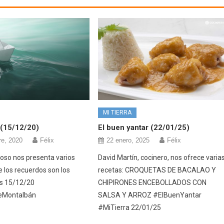
MI TIERRA
(15/12/20)
El buen yantar (22/01/25)
re, 2020
Félix
22 enero, 2025
Félix
oso nos presenta varios
David Martín, cocinero, nos ofrece varia
e los recuerdos son los
recetas: CROQUETAS DE BACALAO Y
as 15/12/20
CHIPIRONES ENCEBOLLADOS CON
eMontalbán
SALSA Y ARROZ #ElBuenYantar
#MiTierra 22/01/25