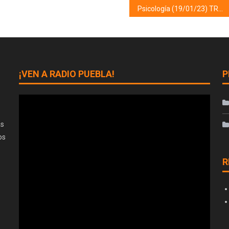
Psicología (19/01/23) TRASTORNO DE LATERALIDAD DESAFIANTE
¡VEN A RADIO PUEBLA!
P
as
os
R