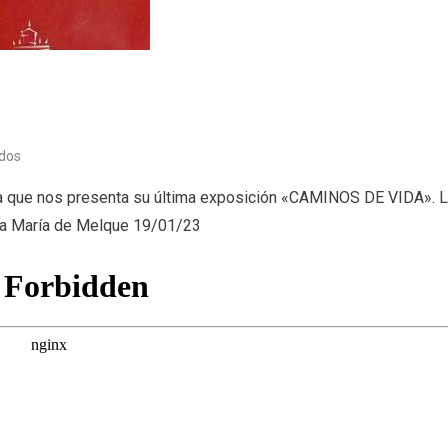
en
dos
Caminos
la que nos presenta su última exposición «CAMINOS DE VIDA». 
de
ta María de Melque 19/01/23
Vida
(19/01/23)