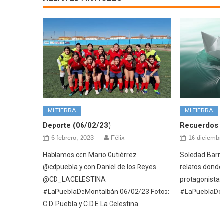
MI TIERRA
MI TIERRA
Deporte (06/02/23)
Recuerdos 
6 febrero, 2023
Félix
16 diciemb
Hablamos con Mario Gutiérrez
Soledad Barr
@cdpuebla y con Daniel de los Reyes
relatos dond
@CD_LACELESTINA
protagonist
#LaPueblaDeMontalbán 06/02/23 Fotos:
#LaPueblaD
C.D. Puebla y C.D.E La Celestina