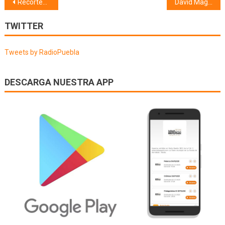
Navegación
Recortes de prensa (18/11/22)
David Magán (21/11/22)
de
TWITTER
entradas
Tweets by RadioPuebla
DESCARGA NUESTRA APP