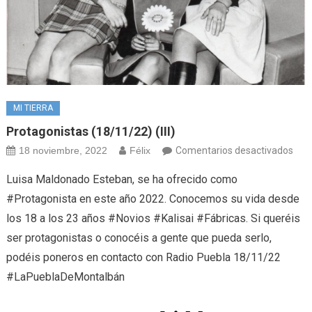
MI TIERRA
Protagonistas (18/11/22) (III)
en
18 noviembre, 2022
Félix
Comentarios desactivados
Prot
Luisa Maldonado Esteban, se ha ofrecido como
(18/
#Protagonista en este año 2022. Conocemos su vida desde
(III)
los 18 a los 23 años #Novios #Kalisai #Fábricas. Si queréis
ser protagonistas o conocéis a gente que pueda serlo,
podéis poneros en contacto con Radio Puebla 18/11/22
#LaPueblaDeMontalbán