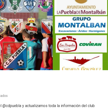
en
vados
Deporte
l @cdpuebla y actualizamos toda la información del club
(10/10/22)