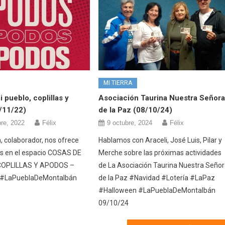
MI TIERRA
 pueblo, coplillas y
Asociación Taurina Nuestra Señor
/11/22)
de la Paz (08/10/24)
re, 2022
Félix
9 octubre, 2024
Félix
, colaborador, nos ofrece
Hablamos con Araceli, José Luis, Pilar y
s en el espacio COSAS DE
Merche sobre las próximas actividades
COPLILLAS Y APODOS –
de La Asociación Taurina Nuestra Seño
 #LaPueblaDeMontalbán
de la Paz #Navidad #Lotería #LaPaz
#Halloween #LaPueblaDeMontalbán
09/10/24