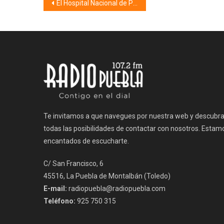
Navegación
El Hospital Nacional de Parapléjicos visto por sus profesionales de los primeros 15 años (08/10/22)
de
entradas
Te invitamos a que navegues por nuestra web y descubr
todas las posibilidades de contactar con nosotros. Estam
encantados de escucharte.
C/ San Francisco, 6
45516, La Puebla de Montalbán (Toledo)
E-mail:
radiopuebla@radiopuebla.com
Teléfono:
925 750 315