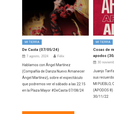
MI TIERRA
MI TIERRA
De Casta (07/05/24)
Cosas de mi
apodos (30
7 agosto, 2024
Félix
30 noviemb
Hablamos con Ángel Martínez
Juanjo Tarifa
(Compañía de Danza Nuevo Amanecer
sus recuerdo
Ángel Martínez), sobre el espectáculo
MI PUEBLO, 
que podremos ver el sábado a las 22:15
(APODOS 8)
en la Plaza Mayor #DeCasta 07/08/24
30/11/22