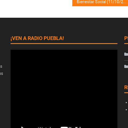
Bienestar Social (11/10/22)
¡VEN A RADIO PUEBLA!
P
as
os
R