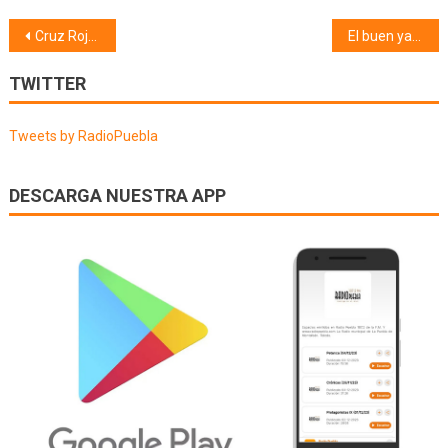
Navegación
Cruz Roja (04/10/22)
El buen yantar (05/10/22)
de
TWITTER
entradas
Tweets by RadioPuebla
DESCARGA NUESTRA APP