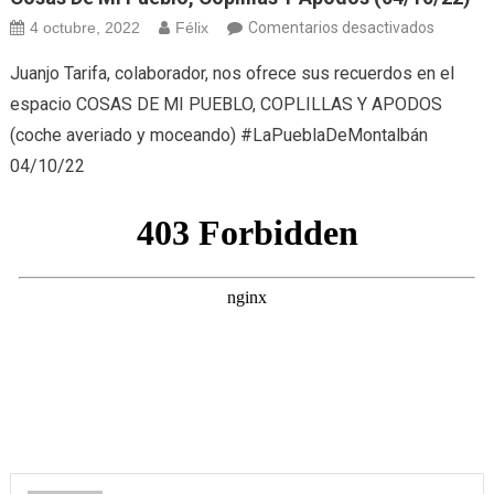
en
4 octubre, 2022
Félix
Comentarios desactivados
Cosas
Juanjo Tarifa, colaborador, nos ofrece sus recuerdos en el
de
espacio COSAS DE MI PUEBLO, COPLILLAS Y APODOS
mi
(coche averiado y moceando) #LaPueblaDeMontalbán
pueblo,
04/10/22
coplillas
y
apodos
(04/10/