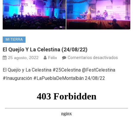
MI TIERRA
El Quejío Y La Celestina (24/08/22)
en
25 agosto, 2022
Félix
Comentarios desactivados
El
El Quejío y La Celestina #25Celestina @FestCelestina
Quejío
#Inauguración #LaPueblaDeMontalbán 24/08/22
y
La
Celesti
(24/08/