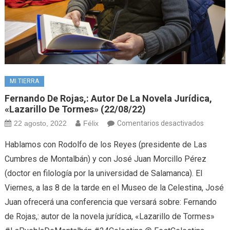
MI TIERRA
Fernando De Rojas,: Autor De La Novela Jurídica,
«Lazarillo De Tormes» (22/08/22)
en
22 agosto, 2022
Félix
Comentarios desactivados
Fernan
Hablamos con Rodolfo de los Reyes (presidente de Las
de
Cumbres de Montalbán) y con José Juan Morcillo Pérez
Rojas,:
(doctor en filología por la universidad de Salamanca). El
autor
Viernes, a las 8 de la tarde en el Museo de la Celestina, José
de
la
Juan ofrecerá una conferencia que versará sobre: Fernando
novela
de Rojas,: autor de la novela jurídica, «Lazarillo de Tormes»
jurídica,