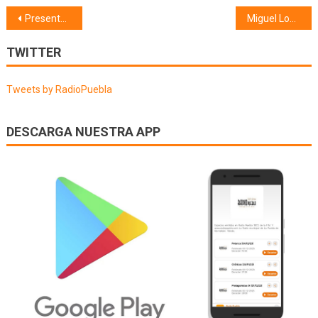
Navegación
Presentación del Festival Celestina (18/08/22) #24Celestina
Miguel Losana (22/08/22)
de
TWITTER
entradas
Tweets by RadioPuebla
DESCARGA NUESTRA APP