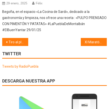
29 enero, 2025
Félix
Begoña, en el espacio «La Cocina de Sardi», dedicado a la
gastronomía y limpieza, nos ofrece una receta : «PULPO PRENSADO
CON PIMENTÓN Y PATATAS» #LaPueblaDeMontalbán
#ElBuenYantar 29/01/25
Navegación
Tiro al plato (04/06/22)
XI Maratón «El Vaquerito» (04/06/22)
de
TWITTER
entradas
Tweets by RadioPuebla
DESCARGA NUESTRA APP