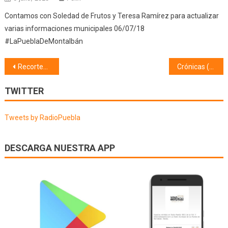
Contamos con Soledad de Frutos y Teresa Ramírez para actualizar
varias informaciones municipales 06/07/18
#LaPueblaDeMontalbán
Navegación
Recortes de prensa (27/05/22)
Crónicas (01/06/22)
de
TWITTER
entradas
Tweets by RadioPuebla
DESCARGA NUESTRA APP