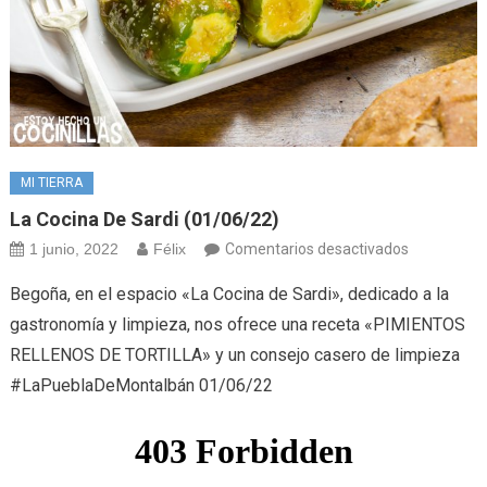
MI TIERRA
La Cocina De Sardi (01/06/22)
en
1 junio, 2022
Félix
Comentarios desactivados
La
Begoña, en el espacio «La Cocina de Sardi», dedicado a la
cocina
gastronomía y limpieza, nos ofrece una receta «PIMIENTOS
de
RELLENOS DE TORTILLA» y un consejo casero de limpieza
Sardi
#LaPueblaDeMontalbán 01/06/22
(01/06/22)