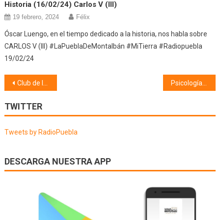
Historia (16/02/24) Carlos V (III)
19 febrero, 2024
Félix
Óscar Luengo, en el tiempo dedicado a la historia, nos habla sobre
CARLOS V (III) #LaPueblaDeMontalbán #MiTierra #Radiopuebla
19/02/24
Navegación
Club de lectura Melibea (24/05/22)
Psicología (26/05/22)
de
TWITTER
entradas
Tweets by RadioPuebla
DESCARGA NUESTRA APP