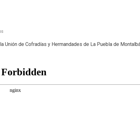
en
os
Semana
 la Unión de Cofradías y Hermandades de La Puebla de Montalb
Santa
(13/04/22)