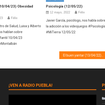
(10/04/23) Obesidad
Psicología (12/05/22)
12 mayo, 2022
Félix
023
Félix
Javier García, psicólogo, nos habla sobr
ro de Salud, Luisa y Alberto
la adicción a los videojuegos #Psicologí
os hablan sobre
#MiTierra 12/05/22
antil 10/04/23
eMontalbán
El buen yantar (13/04/22)
¡VEN A RADIO PUEBLA!
P