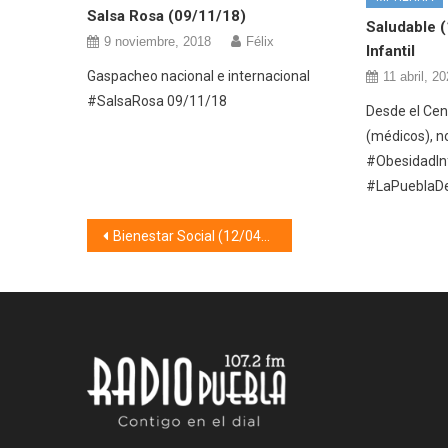
Salsa Rosa (09/11/18)
Saludable 
9 noviembre, 2018
Félix
Infantil
Gaspacheo nacional e internacional
11 abril, 2
#SalsaRosa 09/11/18
Desde el Cent
(médicos), n
#ObesidadInf
#LaPueblaD
Navegación
Bienestar Social (12/04/22)
de
entradas