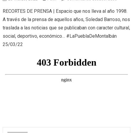
Recorte
RECORTES DE PRENSA | Espacio que nos lleva al año 1998.
de
A través de la prensa de aquellos años, Soledad Barroso, nos
prensa
traslada a las noticias que se publicaban con caracter cultural,
(25/03/
social, deportivo, económico… #LaPueblaDeMontalbán
25/03/22