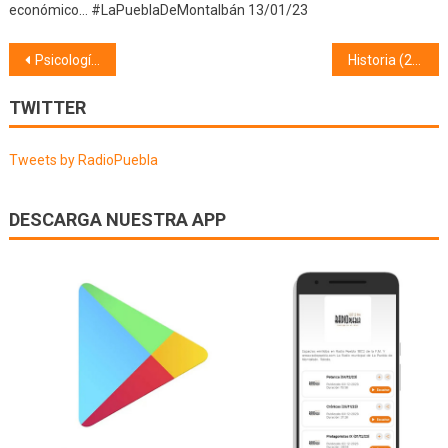
económico… #LaPueblaDeMontalbán 13/01/23
Navegación
Psicología (24/03/22)
Historia (28/03/22)
de
TWITTER
entradas
Tweets by RadioPuebla
DESCARGA NUESTRA APP