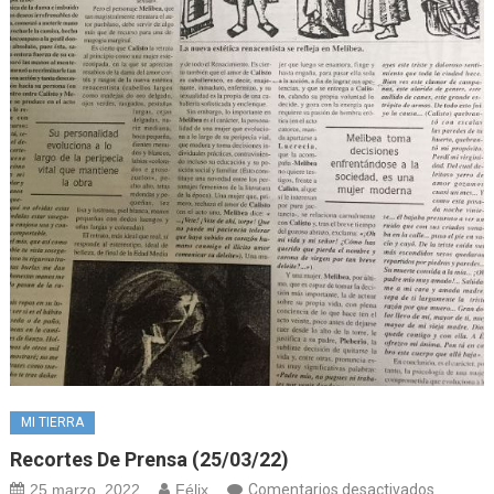
MI TIERRA
Recortes De Prensa (25/03/22)
en
25 marzo, 2022
Félix
Comentarios desactivados