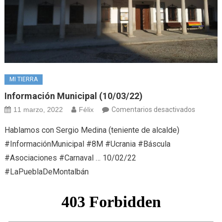
MI TIERRA
Información Municipal (10/03/22)
en
11 marzo, 2022
Félix
Comentarios desactivados
Informa
Hablamos con Sergio Medina (teniente de alcalde)
Municipa
#InformaciónMunicipal #8M #Ucrania #Báscula
(10/03/
#Asociaciones #Carnaval … 10/02/22
#LaPueblaDeMontalbán