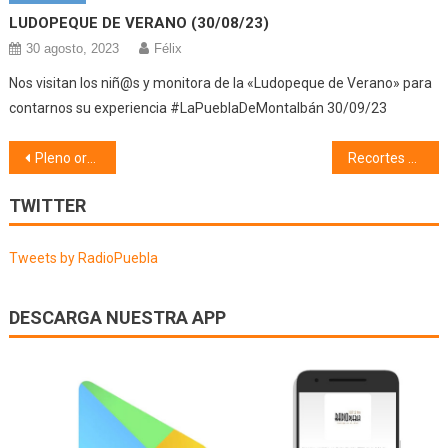
LUDOPEQUE DE VERANO (30/08/23)
30 agosto, 2023
Félix
Nos visitan los niñ@s y monitora de la «Ludopeque de Verano» para
contarnos su experiencia #LaPueblaDeMontalbán 30/09/23
Navegación
Pleno ordinario (10/03/22)
Recortes de prensa (10/03/22)
de
TWITTER
entradas
Tweets by RadioPuebla
DESCARGA NUESTRA APP