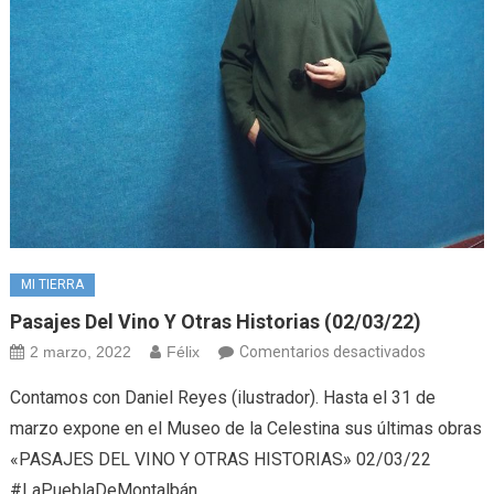
MI TIERRA
Pasajes Del Vino Y Otras Historias (02/03/22)
en
2 marzo, 2022
Félix
Comentarios desactivados
Pasajes
Contamos con Daniel Reyes (ilustrador). Hasta el 31 de
del
marzo expone en el Museo de la Celestina sus últimas obras
vino
«PASAJES DEL VINO Y OTRAS HISTORIAS» 02/03/22
y
#LaPueblaDeMontalbán
otras