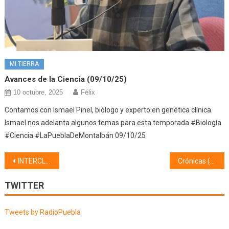
MI TIERRA
Avances de la Ciencia (09/10/25)
10 octubre, 2025
Félix
Contamos con Ismael Pinel, biólogo y experto en genética clínica.
Ismael nos adelanta algunos temas para esta temporada #Biología
#Ciencia #LaPueblaDeMontalbán 09/10/25
Navegación
INTERCLUBES (01/02/22)
Crónicas (03/03/22)
de
TWITTER
entradas
Tweets by RadioPuebla