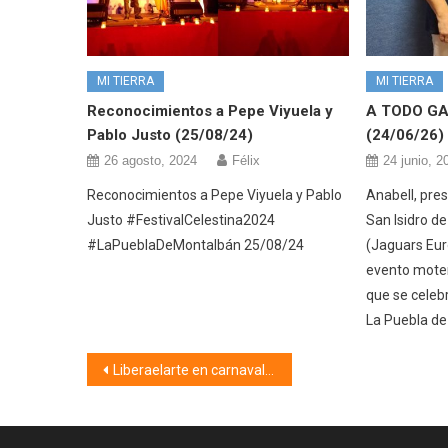
MI TIERRA
MI TIERRA
Reconocimientos a Pepe Viyuela y
A TODO GA
Pablo Justo (25/08/24)
(24/06/26)
26 agosto, 2024
Félix
24 junio, 2
Reconocimientos a Pepe Viyuela y Pablo
Anabell, pre
Justo #FestivalCelestina2024
San Isidro de
#LaPueblaDeMontalbán 25/08/24
(Jaguars Eur
evento moter
que se celebr
La Puebla de
Navegación
Liberaelarte en carnaval (25/02/22)
de