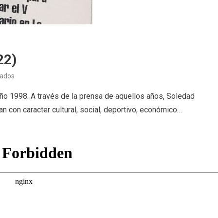
22)
en
vados
Recortes
o 1998. A través de la prensa de aquellos años, Soledad
de
an con caracter cultural, social, deportivo, económico…
prensa
(25/02/22)