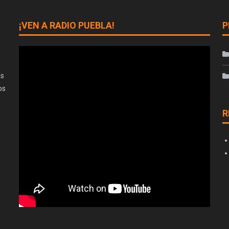
¡VEN A RADIO PUEBLA!
P
as
os
R