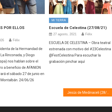
MI TIERRA
S POR ELLOS
Escuela de Celestina (27/08/21)
27 agosto, 2021
Félix
026
Félix
ESCUELA DE CELESTINA – Obra teatral
sidenta de la Hermandad de
estrenada con motivo del #23Celestina
 La Rinconada, y Diogo
@FestCelestina Para escuchar la
opa) nos hablan sobre el
grabación pinchar aquí
o a beneficio de AFANION
ará el sábado 27 de junio en
 Montalbán. 24/06/26
Jesús de Medinaceli (28/02/22)