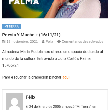
MI TIERRA
Poesía Y Mucho + (16/11/21)
en
16 noviembre, 2021
Félix
Comentarios desactivados
Poe
Almudena María Puebla nos ofrece un espacio dedicado al
y
mundo de la cultura. Entrevista a Julia Cortés Palma
muc
15/06/21
+
(16/
Para escuchar la grabación pinchar
aquí
Félix
El 24 de Enero de 2005 empezó “Mi Tierra” en