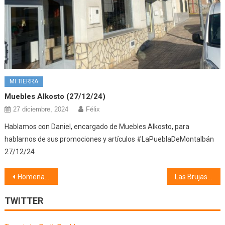
MI TIERRA
Muebles Alkosto (27/12/24)
27 diciembre, 2024
Félix
Hablamos con Daniel, encargado de Muebles Alkosto, para
hablarnos de sus promociones y artículos #LaPueblaDeMontalbán
27/12/24
Navegación
Homenaje a Gregorio García Cordero «Carachucho» 14/11/21
Las Brujas de Montalbán (16/11/21)
de
TWITTER
entradas