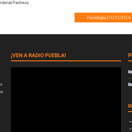
ardenal Pacheco
Psicología (11/11/21)
¡VEN A RADIO PUEBLA!
P
as
os
R