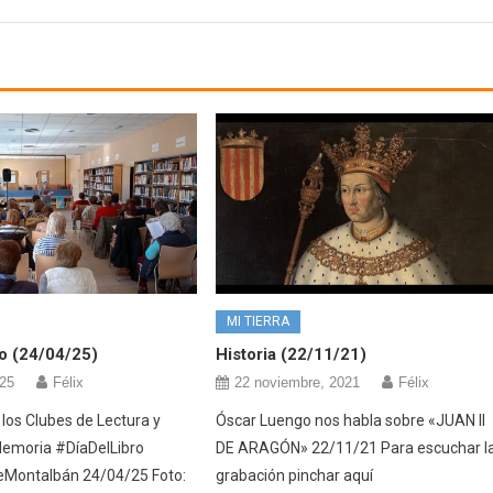
MI TIERRA
ro (24/04/25)
Historia (22/11/21)
025
Félix
22 noviembre, 2021
Félix
 los Clubes de Lectura y
Óscar Luengo nos habla sobre «JUAN II
Memoria #DíaDelLibro
DE ARAGÓN» 22/11/21 Para escuchar l
Montalbán 24/04/25 Foto:
grabación pinchar aquí