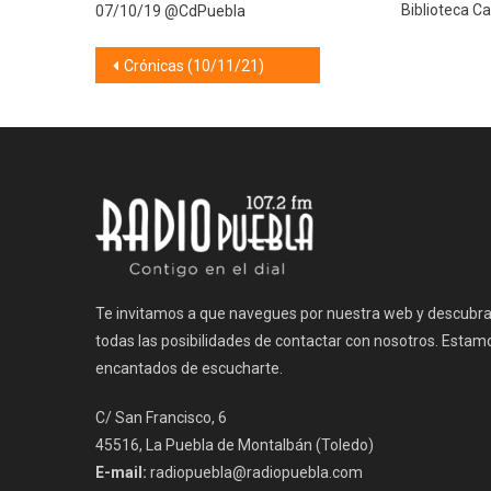
Biblioteca C
07/10/19 @CdPuebla
Navegación
Crónicas (10/11/21)
de
entradas
Te invitamos a que navegues por nuestra web y descubr
todas las posibilidades de contactar con nosotros. Estam
encantados de escucharte.
C/ San Francisco, 6
45516, La Puebla de Montalbán (Toledo)
E-mail:
radiopuebla@radiopuebla.com