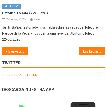
MI TIERRA
Entorno Toledo (22/06/26)
22 junio, 2026
Félix
Julián Baños, historiador, nos habla sobre las vegas de Toledo, el
Parque de la Vega y nos cuenta una leyenda. #EntornoToledo
22/06/2026
Navegación
Bienestar Social (09/11/21)
Las Brujas de Montalbán IV (09/11/21)
de
TWITTER
entradas
Tweets by RadioPuebla
DESCARGA NUESTRA APP