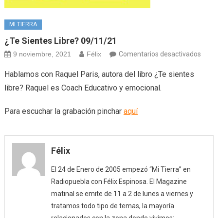
MI TIERRA
¿Te Sientes Libre? 09/11/21
en
9 noviembre, 2021
Félix
Comentarios desactivados
¿Te
Hablamos con Raquel Paris, autora del libro ¿Te sientes
sient
libre? Raquel es Coach Educativo y emocional.
libre?
09/1
Para escuchar la grabación pinchar
aquí
Félix
El 24 de Enero de 2005 empezó “Mi Tierra” en
Radiopuebla con Félix Espinosa. El Magazine
matinal se emite de 11 a 2 de lunes a viernes y
tratamos todo tipo de temas, la mayoría