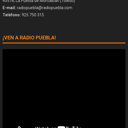
45516, La Puebla de Montalbán (Toledo)
E-mail:
radiopuebla@radiopuebla.com
Teléfono:
925 750 315
¡VEN A RADIO PUEBLA!