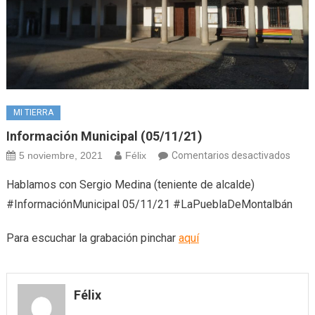
MI TIERRA
Información Municipal (05/11/21)
en
5 noviembre, 2021
Félix
Comentarios desactivados
Infor
Hablamos con Sergio Medina (teniente de alcalde)
munic
#InformaciónMunicipal 05/11/21 #LaPueblaDeMontalbán
(05/1
Para escuchar la grabación pinchar
aquí
Félix