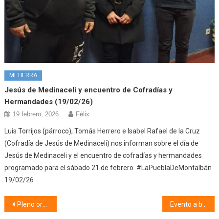
MI TIERRA
Jesús de Medinaceli y encuentro de Cofradías y
Hermandades (19/02/26)
19 febrero, 2026
Félix
Luis Torrijos (párroco), Tomás Herrero e Isabel Rafael de la Cruz
(Cofradía de Jesús de Medinaceli) nos informan sobre el día de
Jesús de Medinaceli y el encuentro de cofradías y hermandades
programado para el sábado 21 de febrero. #LaPueblaDeMontalbán
19/02/26
Navegación
Pleno ordinario (02/11/21)
Evento a beneficio de la AE.CC (08/11/21)