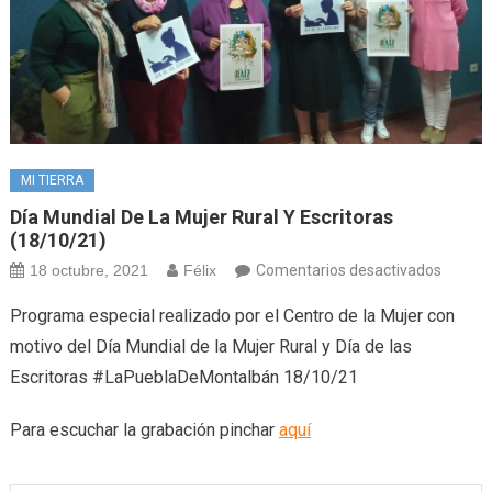
MI TIERRA
Día Mundial De La Mujer Rural Y Escritoras
(18/10/21)
en
18 octubre, 2021
Félix
Comentarios desactivados
Día
Programa especial realizado por el Centro de la Mujer con
Mundia
motivo del Día Mundial de la Mujer Rural y Día de las
de
Escritoras #LaPueblaDeMontalbán 18/10/21
la
Mujer
Para escuchar la grabación pinchar
aquí
Rural
y
Escrito