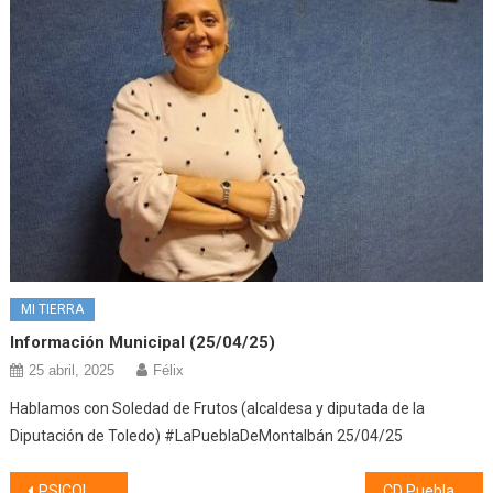
MI TIERRA
Información Municipal (25/04/25)
25 abril, 2025
Félix
Hablamos con Soledad de Frutos (alcaldesa y diputada de la
Diputación de Toledo) #LaPueblaDeMontalbán 25/04/25
Navegación
PSICOLOGÍA (14/10/21)
CD Puebla (18/10/21)