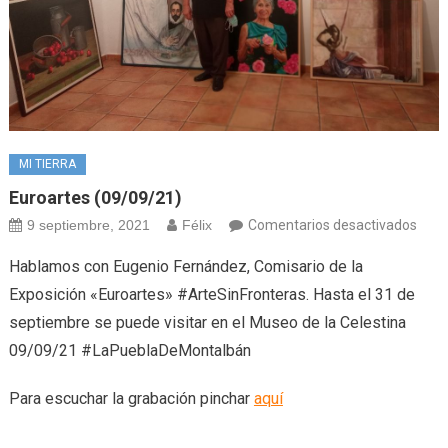
MI TIERRA
Euroartes (09/09/21)
en
9 septiembre, 2021
Félix
Comentarios desactivados
Euro
Hablamos con Eugenio Fernández, Comisario de la
(09/
Exposición «Euroartes» #ArteSinFronteras. Hasta el 31 de
septiembre se puede visitar en el Museo de la Celestina
09/09/21 #LaPueblaDeMontalbán
Para escuchar la grabación pinchar
aquí