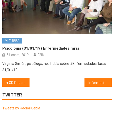
MI TIERRA
Psicología (31/01/19) Enfermedades raras
31 enero, 2019
Félix
Virginia Simón, psicóloga, nos habla sobre #EnfermedadesRaras
31/01/19
Navegación
CD Puebla (08/09/21)
Información municipal (10/09/21)
de
TWITTER
entradas
Tweets by RadioPuebla