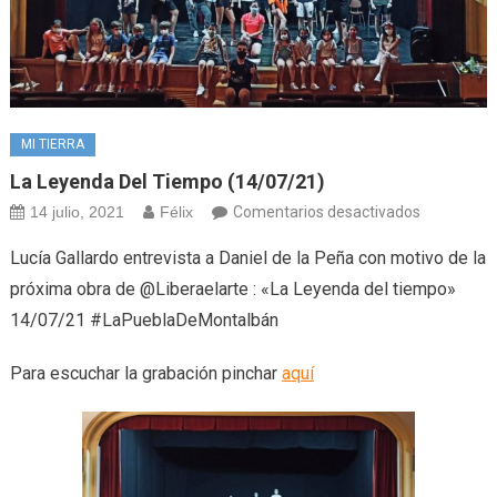
MI TIERRA
La Leyenda Del Tiempo (14/07/21)
en
14 julio, 2021
Félix
Comentarios desactivados
La
Lucía Gallardo entrevista a Daniel de la Peña con motivo de la
leyenda
próxima obra de @Liberaelarte : «La Leyenda del tiempo»
del
14/07/21 #LaPueblaDeMontalbán
tiempo
(14/07/21)
Para escuchar la grabación pinchar
aquí