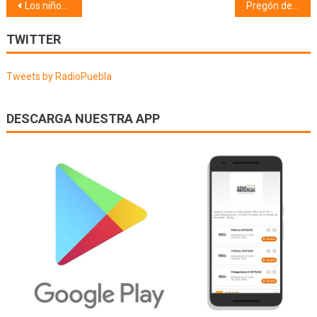
Navegación
Los niños trabajadores (13/07/21)
Pregón de fiestas 2021 (15/07/21)
de
TWITTER
entradas
Tweets by RadioPuebla
DESCARGA NUESTRA APP