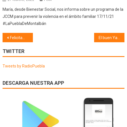
María, desde Bienestar Social, nos informa sobre un programa de la
JCCM para prevenir la violencia en el ámbito familiar 17/11/21
#LaPueblaDeMontalbán
Navegación
Felicitamos a Jorge Lozano (29/06/21)
El buen Yantar (30/06/21)
de
TWITTER
entradas
Tweets by RadioPuebla
DESCARGA NUESTRA APP