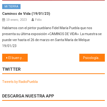
MI TIERRA
Caminos de Vida (19/01/23)
19 enero, 2023
Félix
Hablamos con el pintor pueblano Fidel María Puebla que nos
presenta su última exposición «CAMINOS DE VIDA». La muestra se
puede ver hasta el 26 de marzo en Santa María de Melque
19/01/23
Navegación
El buen yantar (23/06/21)
Psicología (24/06/21)
de
TWITTER
entradas
Tweets by RadioPuebla
DESCARGA NUESTRA APP