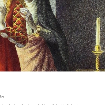
en
dos
Crónicas