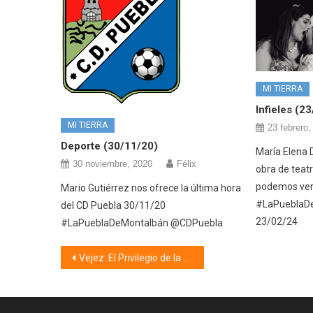
MI TIERRA
Infieles (2
MI TIERRA
23 febrero,
Deporte (30/11/20)
María Elena 
30 noviembre, 2020
Félix
obra de teat
podemos ver
Mario Gutiérrez nos ofrece la última hora
#LaPueblaDe
del CD Puebla 30/11/20
23/02/24
#LaPueblaDeMontalbán @CDPuebla
Navegación
Vejez: El Privilegio de la Vida (25/05/21)
de