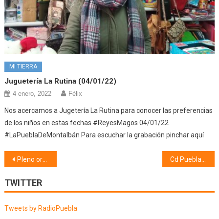
MI TIERRA
Juguetería La Rutina (04/01/22)
4 enero, 2022
Félix
Nos acercamos a Jugetería La Rutina para conocer las preferencias
de los niños en estas fechas #ReyesMagos 04/01/22
#LaPueblaDeMontalbán Para escuchar la grabación pinchar aquí
Navegación
Pleno ordinario (06/05/21)
Cd Puebla (10/05/21)
de
TWITTER
entradas
Tweets by RadioPuebla