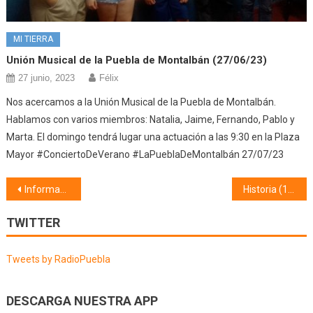
MI TIERRA
Unión Musical de la Puebla de Montalbán (27/06/23)
27 junio, 2023
Félix
Nos acercamos a la Unión Musical de la Puebla de Montalbán.
Hablamos con varios miembros: Natalia, Jaime, Fernando, Pablo y
Marta. El domingo tendrá lugar una actuación a las 9:30 en la Plaza
Mayor #ConciertoDeVerano #LaPueblaDeMontalbán 27/07/23
Navegación
Información Municipal (16/04/21)
Historia (19/04/21) Enrique III
de
TWITTER
entradas
Tweets by RadioPuebla
DESCARGA NUESTRA APP