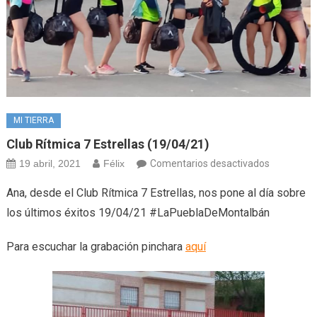
MI TIERRA
Club Rítmica 7 Estrellas (19/04/21)
en
19 abril, 2021
Félix
Comentarios desactivados
Club
Ana, desde el Club Rítmica 7 Estrellas, nos pone al día sobre
Rítmica
los últimos éxitos 19/04/21 #LaPueblaDeMontalbán
7
Estrellas
Para escuchar la grabación pinchara
aquí
(19/04/21