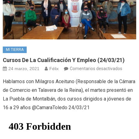
MI TIERRA
Cursos De La Cualificación Y Empleo (24/03/21)
en
24 marzo, 2021
Félix
Comentarios desactivados
Cursos
Hablamos con Milagros Aceituno (Responsable de la Cámara
de
de Comercio en Talavera de la Reina), el martes presentó en
la
La Puebla de Montalbán, dos cursos dirigidos a jóvenes de
cualifica
16 a 29 años @CamaraToledo 24/03/21
y
empleo
(24/03/