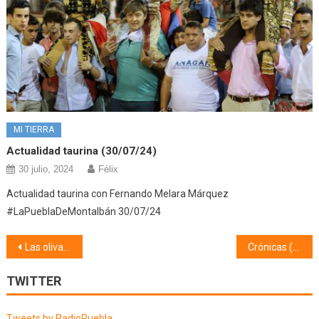
MI TIERRA
Actualidad taurina (30/07/24)
30 julio, 2024
Félix
Actualidad taurina con Fernando Melara Márquez
#LaPueblaDeMontalbán 30/07/24
Navegación
Las olivas (23/03/21)
Crónicas (24/03/21)
de
TWITTER
entradas
Tweets by RadioPuebla