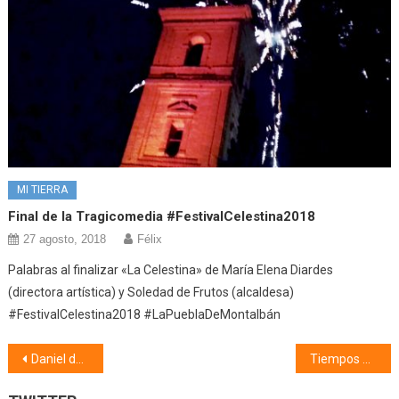
MI TIERRA
Final de la Tragicomedia #FestivalCelestina2018
27 agosto, 2018
Félix
Palabras al finalizar «La Celestina» de María Elena Diardes
(directora artística) y Soledad de Frutos (alcaldesa)
#FestivalCelestina2018 #LaPueblaDeMontalbán
Navegación
Daniel de los Reyes (16/03/21)
Tiempos de Celestina (16/03/21)
de