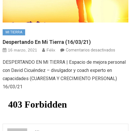
MI TIERRA
Despertando En Mi Tierra (16/03/21)
en
16 marzo, 2021
Félix
Comentarios desactivados
Despert
DESPERTANDO EN MI TIERRA | Espacio de mejora personal
en
con David Cicuéndez – divulgador y coach experto en
Mi
capacidades (CUARESMA Y CRECIMIENTO PERSONAL)
Tierra
16/03/21
(16/03/