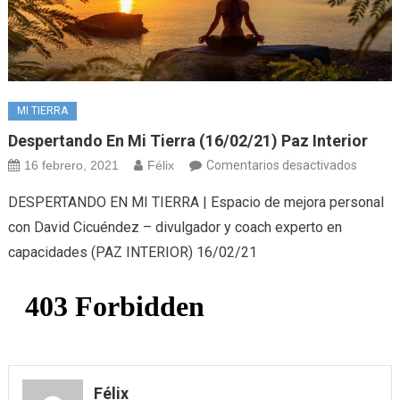
MI TIERRA
Despertando En Mi Tierra (16/02/21) Paz Interior
en
16 febrero, 2021
Félix
Comentarios desactivados
Desper
DESPERTANDO EN MI TIERRA | Espacio de mejora personal
en
con David Cicuéndez – divulgador y coach experto en
mi
capacidades (PAZ INTERIOR) 16/02/21
tierra
(16/02/
Paz
interior
Félix