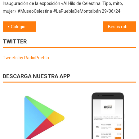
Inauguración de la exposición «Al Hilo de Celestina. Tipo, mito,
mujer» #MuseoCelestina #LaPueblaDeMontalbán 29/06/24
Navegación
Colegio Franciscanos de la Inmaculada (16/02/21)
Besos robados (16/02/21)
de
TWITTER
entradas
Tweets by RadioPuebla
DESCARGA NUESTRA APP