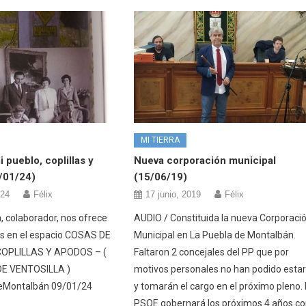
MI TIERRA
 pueblo, coplillas y
Nueva corporación municipal
/01/24)
(15/06/19)
024
Félix
17 junio, 2019
Félix
, colaborador, nos ofrece
AUDIO / Constituida la nueva Corporaci
s en el espacio COSAS DE
Municipal en La Puebla de Montalbán.
COPLILLAS Y APODOS – (
Faltaron 2 concejales del PP que por
E VENTOSILLA )
motivos personales no han podido esta
eMontalbán 09/01/24
y tomarán el cargo en el próximo pleno. 
PSOE gobernará los próximos 4 años c