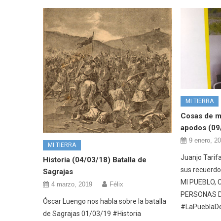
MI TIERRA
Cosas de mi
apodos (09
9 enero, 2
MI TIERRA
Juanjo Tarifa
Historia (04/03/18) Batalla de
sus recuerdo
Sagrajas
MI PUEBLO, 
4 marzo, 2019
Félix
PERSONAS D
Óscar Luengo nos habla sobre la batalla
#LaPueblaD
de Sagrajas 01/03/19 #Historia