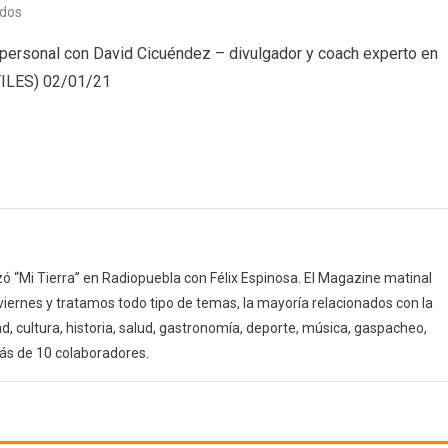
en
ados
Despertando
rsonal con David Cicuéndez – divulgador y coach experto en
en
ILES) 02/01/21
Mi
Tierra
(02/02/21)
Sentirse
util
 “Mi Tierra” en Radiopuebla con Félix Espinosa. El Magazine matinal
 viernes y tratamos todo tipo de temas, la mayoría relacionados con la
d, cultura, historia, salud, gastronomía, deporte, música, gaspacheo,
ás de 10 colaboradores.