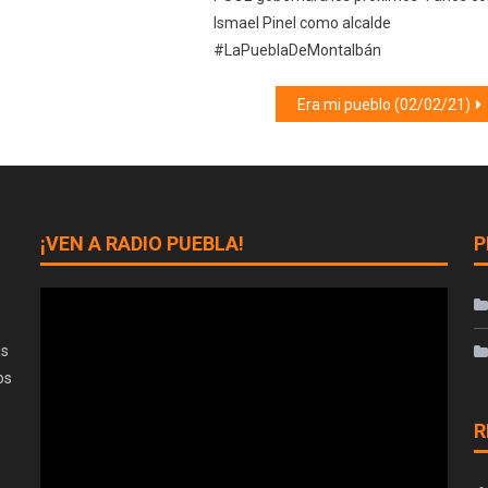
Ismael Pinel como alcalde
#LaPueblaDeMontalbán
Era mi pueblo (02/02/21)
¡VEN A RADIO PUEBLA!
P
as
os
R