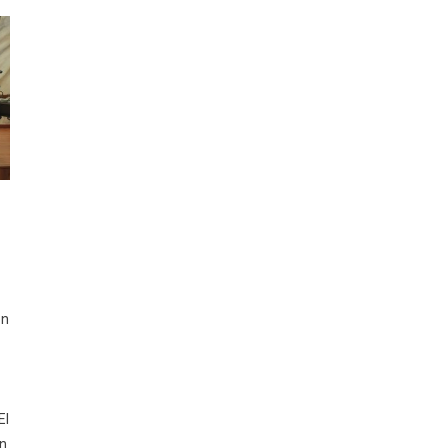
ón
r
El
on