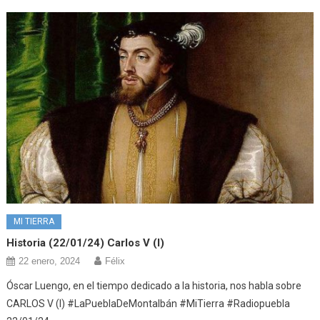
MI TIERRA
Historia (22/01/24) Carlos V (I)
22 enero, 2024
Félix
Óscar Luengo, en el tiempo dedicado a la historia, nos habla sobre
CARLOS V (I) #LaPueblaDeMontalbán #MiTierra #Radiopuebla