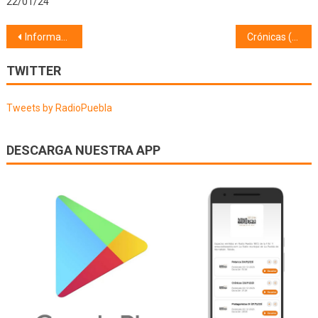
22/01/24
Navegación
Información Municipal (15/08/20)
Crónicas (19/08/20)
de
TWITTER
entradas
Tweets by RadioPuebla
DESCARGA NUESTRA APP