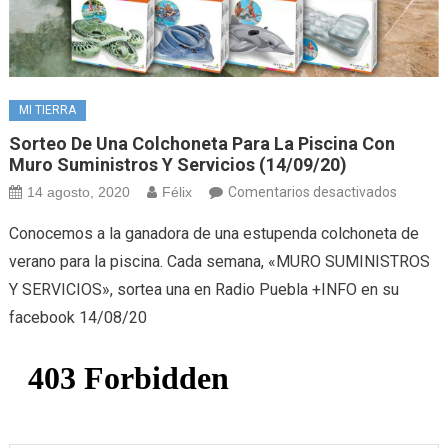
MI TIERRA
Sorteo De Una Colchoneta Para La Piscina Con
Muro Suministros Y Servicios (14/09/20)
en
14 agosto, 2020
Félix
Comentarios desactivados
Sorteo
Conocemos a la ganadora de una estupenda colchoneta de
de
verano para la piscina. Cada semana, «MURO SUMINISTROS
una
Y SERVICIOS», sortea una en Radio Puebla +INFO en su
colchon
facebook 14/08/20
para
la
piscina
con
Muro
Suminis