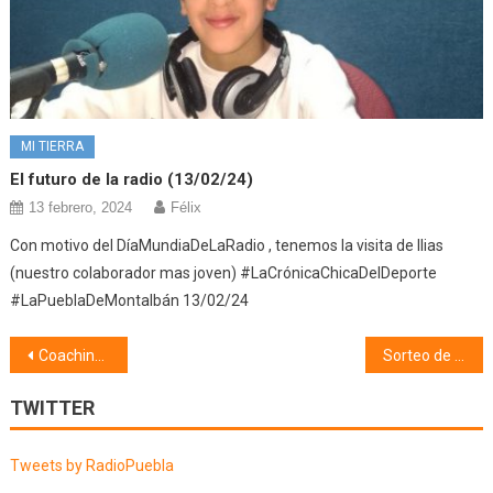
MI TIERRA
El futuro de la radio (13/02/24)
13 febrero, 2024
Félix
Con motivo del DíaMundiaDeLaRadio , tenemos la visita de Ilias
(nuestro colaborador mas joven) #LaCrónicaChicaDelDeporte
#LaPueblaDeMontalbán 13/02/24
Navegación
Coaching contigo (23/06/20)
Sorteo de una colchoneta para la piscina con Muro Suministros y Servicios (26/06/20)
de
TWITTER
entradas
Tweets by RadioPuebla