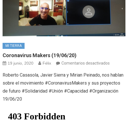
MI TIERRA
Coronavirus Makers (19/06/20)
en
19 junio, 2020
Félix
Comentarios desactivados
Coronavir
Roberto Casasola, Javier Sierra y Mirian Peinado, nos hablan
Makers
sobre el movimiento #CoronavirusMakers y sus proyectos
(19/06/20
de futuro #Solidaridad #Unión #Capacidad #Organización
19/06/20