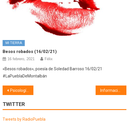
MI TIERRA
Besos robados (16/02/21)
16 febrero, 2021
Félix
«Besos robados», poesía de Soledad Barroso 16/02/21
#LaPueblaDeMontalbán
Navegación
Psicología (18/06/20) Miedo a volar
Información municipal (19/06/20)
de
TWITTER
entradas
Tweets by RadioPuebla