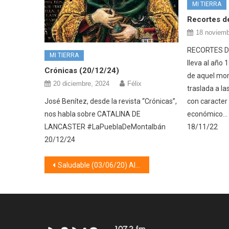
MI TIERRA
Recortes d
18 noviemb
RECORTES DE
MI TIERRA
lleva al año 
Crónicas (20/12/24)
de aquel mom
20 diciembre, 2024
Félix
traslada a la
con caracter c
José Benítez, desde la revista “Crónicas”,
económico…
nos habla sobre CATALINA DE
18/11/22
LANCASTER #LaPueblaDeMontalbán
20/12/24
Navegación
Saludable (03/06/20) Alergia estacional
de
entradas