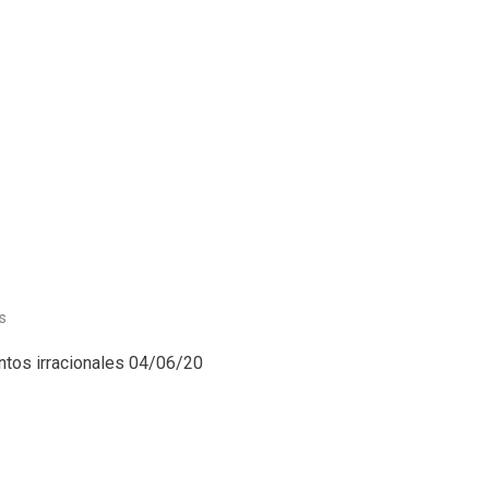
en
s
Psicología
ntos irracionales 04/06/20
(04/06/20)