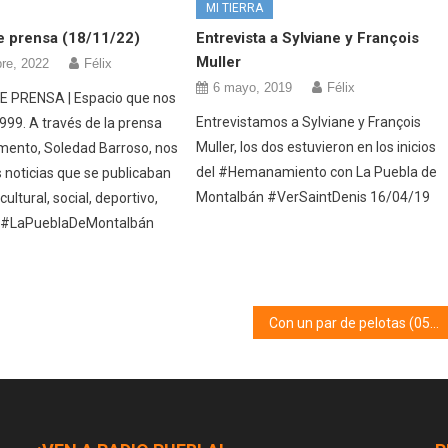
MI TIERRA
e prensa (18/11/22)
Entrevista a Sylviane y François
Muller
re, 2022
Félix
6 mayo, 2019
Félix
 PRENSA | Espacio que nos
Entrevistamos a Sylviane y François
1999. A través de la prensa
Muller, los dos estuvieron en los inicios
ento, Soledad Barroso, nos
del #Hemanamiento con La Puebla de
s noticias que se publicaban
Montalbán #VerSaintDenis 16/04/19
ultural, social, deportivo,
 #LaPueblaDeMontalbán
Con un par de pelotas (05/06/20)