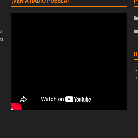
¡VEN A RADIO PUEBLA!
P
as
os
R