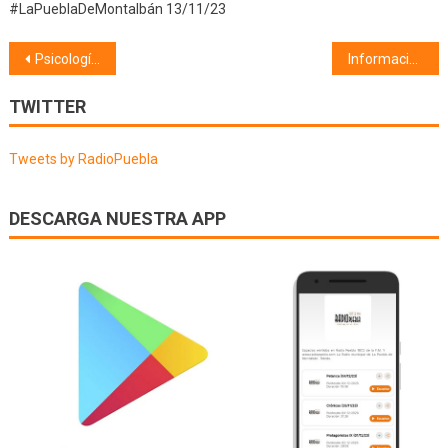
#LaPueblaDeMontalbán 13/11/23
Navegación
Psicología (14/05/20) Síndrome de la cabaña
Información Municipal (15/05/20)
de
TWITTER
entradas
Tweets by RadioPuebla
DESCARGA NUESTRA APP