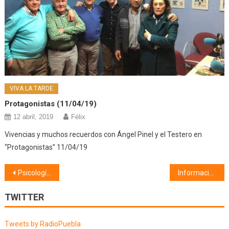
VIVA LA TARDE
Protagonistas (11/04/19)
12 abril, 2019
Félix
Vivencias y muchos recuerdos con Ángel Pinel y el Testero en
“Protagonistas” 11/04/19
Navegación
Psicología (23/04/20)
Información Municipal (24/04/20)
de
TWITTER
entradas
Tweets by RadioPuebla