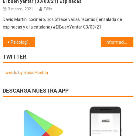
El buen yantar (03/03/21) Espinacas
3 marzo, 2021
Félix
David Martín, cocinero, nos ofrece varias recetas ( ensalada de
espinacas y a la catalana) #ElBuenYantar 03/03/21
Navegación
Psicología (16/04/20) Duelo en tiempo de coronavirus
Información Municipal (17/04/20)
de
TWITTER
entradas
Tweets by RadioPuebla
DESCARGA NUESTRA APP