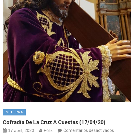
MI TIERRA
Cofradía De La Cruz A Cuestas (17/04/20)
en
17 abril, 2020
Félix
Comentarios desactivados