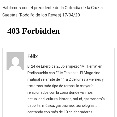
Cofradía
Hablamos con el presidente de la Cofradía de la Cruz a
de
Cuestas (Rodolfo de los Reyes) 17/04/20
la
Cruz
a
Cuestas
(17/04/20
Félix
El 24 de Enero de 2005 empezó “Mi Tierra” en
Radiopuebla con Félix Espinosa. El Magazine
matinal se emite de 11 a 2 de lunes a viernes y
tratamos todo tipo de temas, la mayoría
relacionados con la zona donde vivimos:
actualidad, cultura, historia, salud, gastronomía,
deporte, música, gaspacheo, tecnologías…
contando con más de 10 colaboradores.