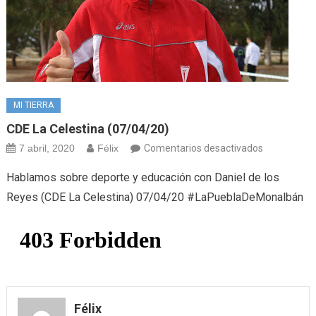
MI TIERRA
CDE La Celestina (07/04/20)
en
7 abril, 2020
Félix
Comentarios desactivados
CDE
Hablamos sobre deporte y educación con Daniel de los
La
Reyes (CDE La Celestina) 07/04/20 #LaPueblaDeMonalbán
Celestina
(07/04/20)
Félix