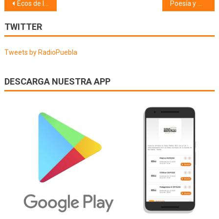
Navegación
Ecos de la Puebla (06/04/20)
Poesía y mucho + (07/04/20)
de
TWITTER
entradas
Tweets by RadioPuebla
DESCARGA NUESTRA APP