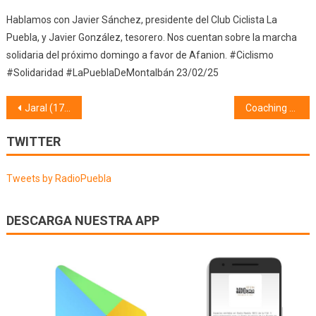
Hablamos con Javier Sánchez, presidente del Club Ciclista La
Puebla, y Javier González, tesorero. Nos cuentan sobre la marcha
solidaria del próximo domingo a favor de Afanion. #Ciclismo
#Solidaridad #LaPueblaDeMontalbán 23/02/25
Navegación
Jaral (17/03/20)
Coaching Contigo (17/03/20) Confinamiento
de
TWITTER
entradas
Tweets by RadioPuebla
DESCARGA NUESTRA APP