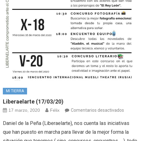
MI TIERRA
Liberaelarte (17/03/20)
en
17 marzo, 2020
Félix
Comentarios desactivados
Liberael
Daniel de la Peña (Liberaelarte), nos cuenta las iniciativas
(17/03/
que han puesto en marcha para llevar de la mejor forma la
situación que tenemos ( cine, concursos, encuentros…. ), todo