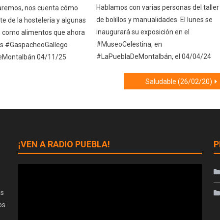
Hablamos con varias personas del taller
laremos, nos cuenta cómo
de bolillos y manualidades. El lunes se
te de la hostelería y algunas
inaugurará su exposición en el
, como alimentos que ahora
#MuseoCelestina, en
es #GaspacheoGallego
#LaPueblaDeMontalbán, el 04/04/24
eMontalbán 04/11/25
Saludable (26/02/20)
¡VEN A RADIO PUEBLA!
P
as
os