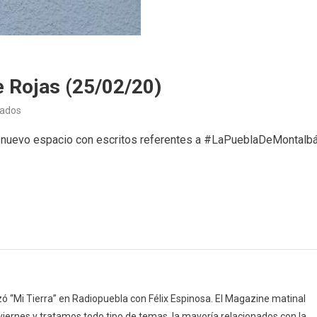
e Rojas (25/02/20)
en
vados
Club
 un nuevo espacio con escritos referentes a #LaPueblaDeMontalb
de
lectura
Fernando
de
Rojas
(25/02/20)
 “Mi Tierra” en Radiopuebla con Félix Espinosa. El Magazine matinal
 viernes y tratamos todo tipo de temas, la mayoría relacionados con la