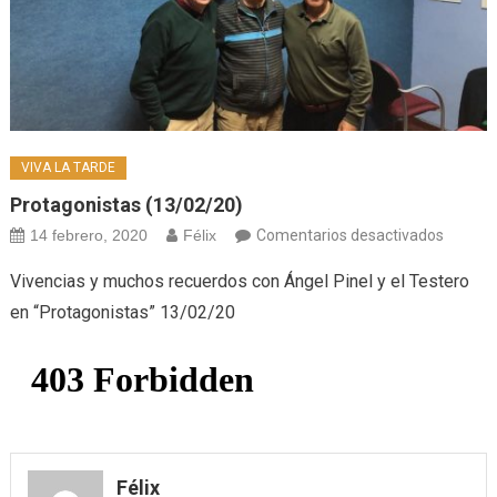
VIVA LA TARDE
Protagonistas (13/02/20)
en
14 febrero, 2020
Félix
Comentarios desactivados
Protago
Vivencias y muchos recuerdos con Ángel Pinel y el Testero
(13/02/
en “Protagonistas” 13/02/20
Félix