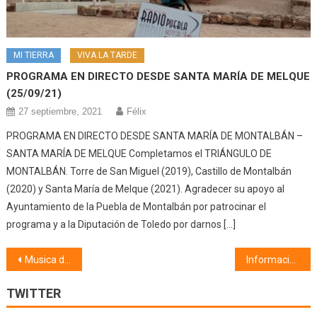
MI TIERRA
VIVA LA TARDE
PROGRAMA EN DIRECTO DESDE SANTA MARÍA DE MELQUE
(25/09/21)
27 septiembre, 2021
Félix
PROGRAMA EN DIRECTO DESDE SANTA MARÍA DE MONTALBÁN –
SANTA MARÍA DE MELQUE Completamos el TRIÁNGULO DE
MONTALBÁN. Torre de San Miguel (2019), Castillo de Montalbán
(2020) y Santa María de Melque (2021). Agradecer su apoyo al
Ayuntamiento de la Puebla de Montalbán por patrocinar el
programa y a la Diputación de Toledo por darnos […]
Navegación
Musica de cine (14/02/20)
Información municipal (14/02/20)
de
TWITTER
entradas